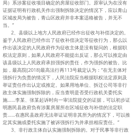
局）系涉案征收项目确定的房屋征收部门。原审认为在没有
证据证明有行政机关作出强制拆除决定的情况下，应以青山
区城改局为被告，青山区政府并非本案适格被告，并无不
当。”
2、县级以上地方人民政府已经作出征收与补偿决定的。
鉴于人民政府已经作出了征收补偿决定等征收行为，那么以
作出该决定的人民政府作为征收主体是没有疑问的，根据职
权法定原则，如果人民政府不能提出反证，那么可以推定由
该县级以上人民政府承担强拆的责任，作为强拆的被告。比
如，最高院(2018)最高法行再113号裁定认为：“在无主体对
强拆行为负责的情况下，人民法院应当根据职权法定原则及
举证责任作出认定或推定。如果用地单位、拆迁公司等非行
政主体实施强制拆除的，应当查明是否受行政机关委托实
施……李某、张某起诉时向一审法院提交的证据，可以初步证
明惠民县政府负有涉案房屋所在区域征收与补偿的法定职
责……在惠民县政府无法举证证明非其所为的情况下，可以推
定其实施或委托实施了被诉强拆行为并承担相应责任。”
3、非行政主体自认实施强制拆除的。对于民事等非行政