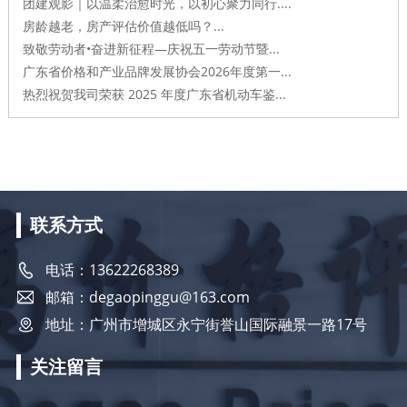
团建观影｜以温柔治愈时光，以初心聚力同行....
房龄越老，房产评估价值越低吗？...
致敬劳动者•奋进新征程—庆祝五一劳动节暨...
广东省价格和产业品牌发展协会2026年度第一...
热烈祝贺我司荣获 2025 年度广东省机动车鉴...
联系方式
电话：13622268389
邮箱：degaopinggu@163.com
地址：广州市增城区永宁街誉山国际融景一路17号
关注留言