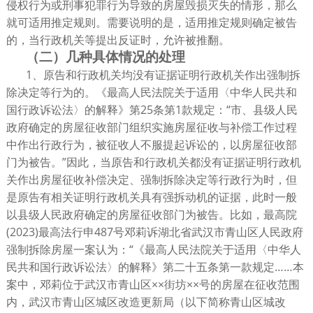
侵权行为或刑事犯罪行为导致的房屋毁损灭失的情形，那么
就可适用推定规则。需要说明的是，适用推定规则确定被告
的，当行政机关等提出反证时，允许被推翻。
（二）几种具体情况的处理
1、原告和行政机关均没有证据证明行政机关作出强制拆
除决定等行为的。《最高人民法院关于适用〈中华人民共和
国行政诉讼法〉的解释》第25条第1款规定：“市、县级人民
政府确定的房屋征收部门组织实施房屋征收与补偿工作过程
中作出行政行为，被征收人不服提起诉讼的，以房屋征收部
门为被告。”因此，当原告和行政机关都没有证据证明行政机
关作出房屋征收补偿决定、强制拆除决定等行政行为时，但
是原告有相关证明行政机关具有强拆动机的证据，此时一般
以县级人民政府确定的房屋征收部门为被告。比如，最高院
(2023)最高法行申487号邓莉诉湖北省武汉市青山区人民政府
强制拆除房屋一案认为：“《最高人民法院关于适用〈中华人
民共和国行政诉讼法〉的解释》第二十五条第一款规定……本
案中，邓莉位于武汉市青山区××街坊××号的房屋在征收范围
内，武汉市青山区城区改造更新局（以下简称青山区城改