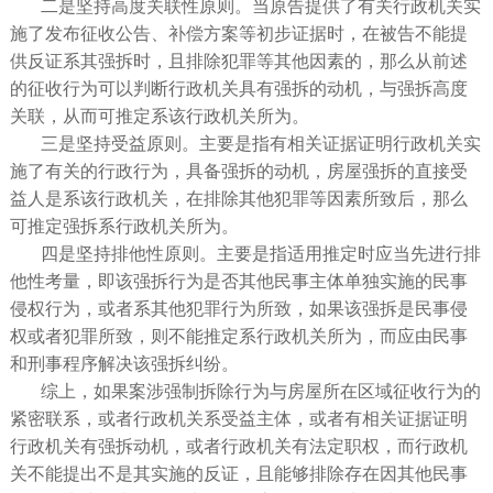
二是坚持高度关联性原则。当原告提供了有关行政机关实
施了发布征收公告、补偿方案等初步证据时，在被告不能提
供反证系其强拆时，且排除犯罪等其他因素的，那么从前述
的征收行为可以判断行政机关具有强拆的动机，与强拆高度
关联，从而可推定系该行政机关所为。
三是坚持受益原则。主要是指有相关证据证明行政机关实
施了有关的行政行为，具备强拆的动机，房屋强拆的直接受
益人是系该行政机关，在排除其他犯罪等因素所致后，那么
可推定强拆系行政机关所为。
四是坚持排他性原则。主要是指适用推定时应当先进行排
他性考量，即该强拆行为是否其他民事主体单独实施的民事
侵权行为，或者系其他犯罪行为所致，如果该强拆是民事侵
权或者犯罪所致，则不能推定系行政机关所为，而应由民事
和刑事程序解决该强拆纠纷。
综上，如果案涉强制拆除行为与房屋所在区域征收行为的
紧密联系，或者行政机关系受益主体，或者有相关证据证明
行政机关有强拆动机，或者行政机关有法定职权，而行政机
关不能提出不是其实施的反证，且能够排除存在因其他民事