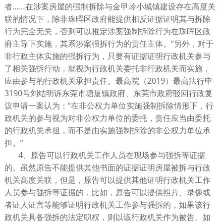
者……在涉案房屋的强制拆除与金甲岭小城镇建设存在高度关
联的情况下，除非珠晖区政府能提供相反证据证明其与拆除
行为完全无关，否则可以推定涉案强制拆除行为在珠晖区政
府主导下实施，其系涉案强拆行为的责任主体。”另外，对于
非行政主体实施的强拆行为，只要有证据证明行政机关参与
了相关强拆行动，就视为行政机关委托非行政机关而实施，
应由参与的行政机关承担责任。最高院（2019）最高法行申
3190号刘结明诉东莞市塘厦镇政府、东莞市政府驳回行政复
议申请一案认为：“在非公权力单位实施强制拆除情形下，行
政机关的参与视为对非公权力单位的委托，责任应当由委托
的行政机关承担，而不是由实施强制拆除的非公权力单位承
担。”
4、原告可以行政机关工作人员在现场参与强拆等证据
的。虽然原告不能提供其他书面的证据证明房屋被拆与行政
机关高度关联，但是，原告可以提供其他证明行政机关工作
人员参与强拆等证据的，比如，原告可以提供照片、录像或
者证人证言等能够证明行政机关工作参与强拆的，如果该行
政机关具备强拆的法定职权，则以该行政机关作为被告。如