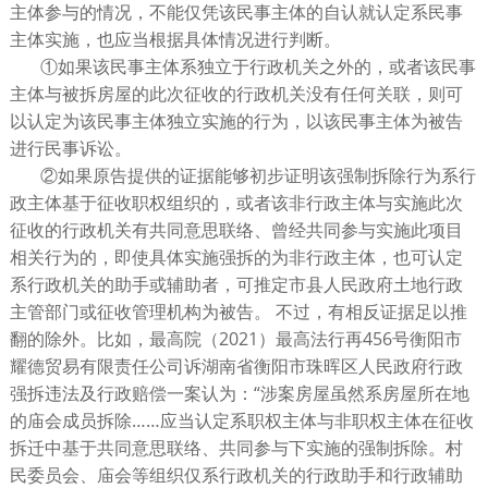
主体参与的情况，不能仅凭该民事主体的自认就认定系民事
主体实施，也应当根据具体情况进行判断。
①如果该民事主体系独立于行政机关之外的，或者该民事
主体与被拆房屋的此次征收的行政机关没有任何关联，则可
以认定为该民事主体独立实施的行为，以该民事主体为被告
进行民事诉讼。
②如果原告提供的证据能够初步证明该强制拆除行为系行
政主体基于征收职权组织的，或者该非行政主体与实施此次
征收的行政机关有共同意思联络、曾经共同参与实施此项目
相关行为的，即使具体实施强拆的为非行政主体，也可认定
系行政机关的助手或辅助者，可推定市县人民政府土地行政
主管部门或征收管理机构为被告。 不过，有相反证据足以推
翻的除外。比如，最高院（2021）最高法行再456号衡阳市
耀德贸易有限责任公司诉湖南省衡阳市珠晖区人民政府行政
强拆违法及行政赔偿一案认为：“涉案房屋虽然系房屋所在地
的庙会成员拆除……应当认定系职权主体与非职权主体在征收
拆迁中基于共同意思联络、共同参与下实施的强制拆除。村
民委员会、庙会等组织仅系行政机关的行政助手和行政辅助