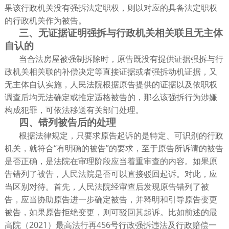
果该行政机关没有强拆法定职权，则以对应的具备法定职权
的行政机关作为被告。
三、无证据证明强拆与行政机关相关联且无主体
自认的
当合法房屋被强制拆除时，原告既没有提供证据强拆与行
政机关相关联的补偿决定等直接证据或者强拆动机证据，又
无主体自认实施，人民法院根据原告提供的证据以及依职权
调查后均无法确定或推定适格被告的，那么该强拆行为涉嫌
构成犯罪，可依法移送有关部门处理。
四、错列被告后的处理
根据法律规定，只要求原告起诉的是特定、可识别的行政
机关，就符合“有明确的被告”的要求，至于原告所诉请的被告
是否正确，是法院在审理阶段应当着重审查的内容。如果原
告错列了被告，人民法院是否可以直接驳回起诉。对此，应
当区别对待。首先，人民法院经审查后发现原告错列了被
告，应当协助原告进一步确定被告，并释明和引导原告变更
被告，如果原告拒绝变更，则可驳回其起诉。比如前述的最
高院（2021）最高法行再456号行政强拆违法及行政赔偿一