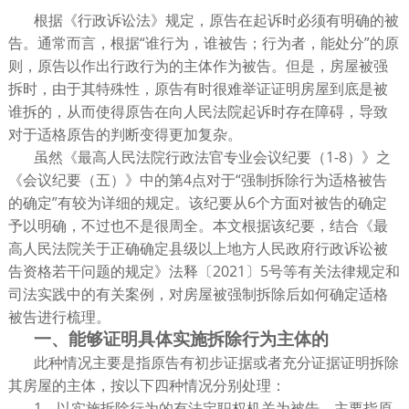
根据《行政诉讼法》规定，原告在起诉时必须有明确的被
告。通常而言，根据“谁行为，谁被告；行为者，能处分”的原
则，原告以作出行政行为的主体作为被告。但是，房屋被强
拆时，由于其特殊性，原告有时很难举证证明房屋到底是被
谁拆的，从而使得原告在向人民法院起诉时存在障碍，导致
对于适格原告的判断变得更加复杂。
虽然《最高人民法院行政法官专业会议纪要（1-8）》之
《会议纪要（五）》中的第4点对于“强制拆除行为适格被告
的确定”有较为详细的规定。该纪要从6个方面对被告的确定
予以明确，不过也不是很周全。本文根据该纪要，结合《最
高人民法院关于正确确定县级以上地方人民政府行政诉讼被
告资格若干问题的规定》法释〔2021〕5号等有关法律规定和
司法实践中的有关案例，对房屋被强制拆除后如何确定适格
被告进行梳理。
一、
能够证明具体实施拆除行为主体的
此种情况主要是指原告有初步证据或者充分证据证明拆除
其房屋的主体，按以下四种情况分别处理：
1、以实施拆除行为的有法定职权机关为被告。主要指原